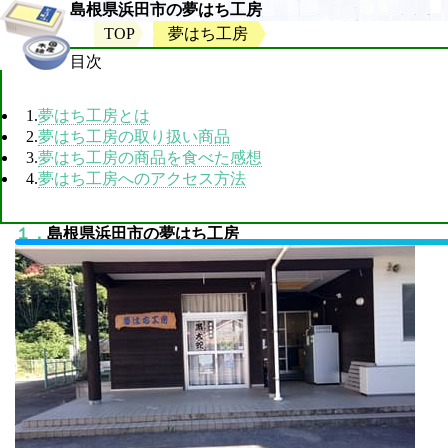
島根県浜田市の夢はち工房
TOP
夢はち工房
目次
1.
夢はち工房とは
2.
夢はち工房の取り扱い商品
3.
夢はち工房の商品を食べた感想
4.
夢はち工房へのアクセス方法
１．
島根県浜田市の夢はち工房