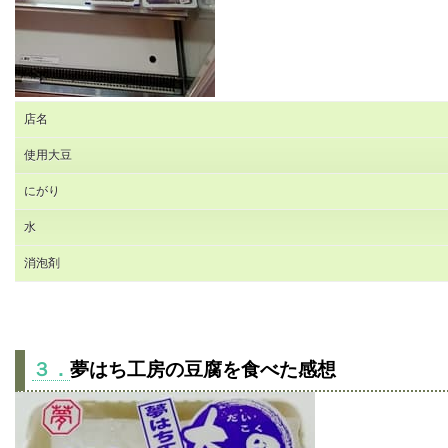
店名
使用大豆
にがり
水
消泡剤
３．
夢はち工房の豆腐を食べた感想