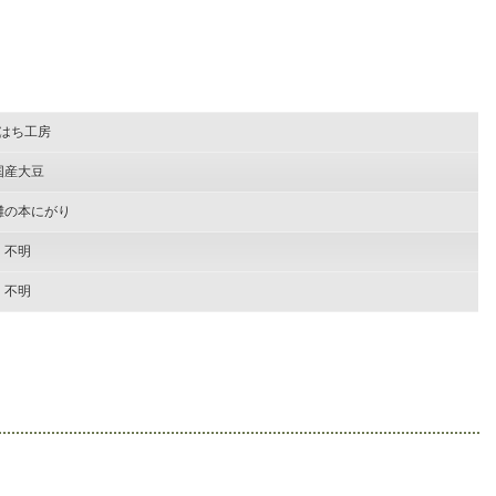
はち工房
国産大豆
灘の本にがり
不明
不明