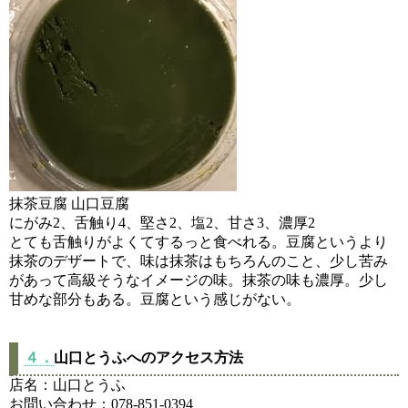
抹茶豆腐 山口豆腐
にがみ2、舌触り4、堅さ2、塩2、甘さ3、濃厚2
とても舌触りがよくてするっと食べれる。豆腐というより
抹茶のデザートで、味は抹茶はもちろんのこと、少し苦み
があって高級そうなイメージの味。抹茶の味も濃厚。少し
甘めな部分もある。豆腐という感じがない。
４．
山口とうふへのアクセス方法
店名：山口とうふ
お問い合わせ：078-851-0394