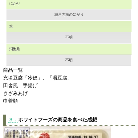
にがり
瀬戸内海のにがり
水
不明
消泡剤
不明
商品一覧
充填豆腐「冷奴」、「湯豆腐」
田舎風 手揚げ
きざみあげ
巾着類
３．
ホワイトフーズの商品を食べた感想