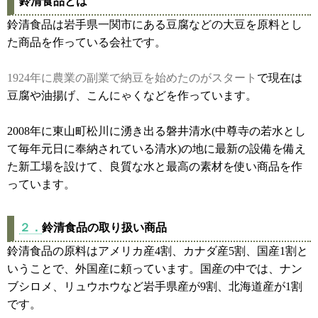
鈴清食品とは
鈴清食品は岩手県一関市にある豆腐などの大豆を原料とし
た商品を作っている会社です。
1924年に農業の副業で納豆を始めたのがスタート
で現在は
豆腐や油揚げ、こんにゃくなどを作っています。
2008年に東山町松川に湧き出る磐井清水(中尊寺の若水とし
て毎年元日に奉納されている清水)の地に最新の設備を備え
た新工場を設けて、良質な水と最高の素材を使い商品を作
っています。
２．
鈴清食品の取り扱い商品
鈴清食品の原料はアメリカ産4割、カナダ産5割、国産1割と
いうことで、外国産に頼っています。国産の中では、ナン
ブシロメ、リュウホウなど岩手県産が9割、北海道産が1割
です。