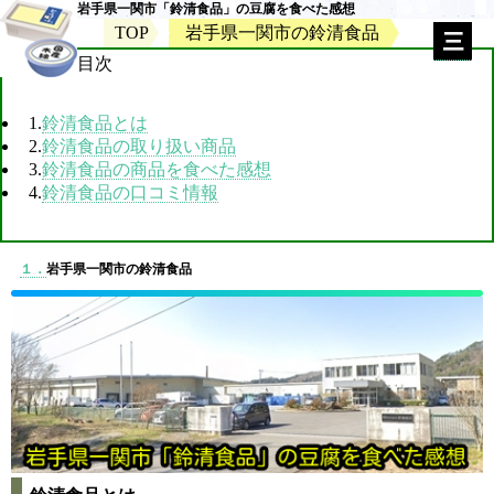
岩手県一関市「鈴清食品」の豆腐を食べた感想
TOP
岩手県一関市の鈴清食品
目次
1.
鈴清食品とは
2.
鈴清食品の取り扱い商品
3.
鈴清食品の商品を食べた感想
4.
鈴清食品の口コミ情報
１．
岩手県一関市の鈴清食品