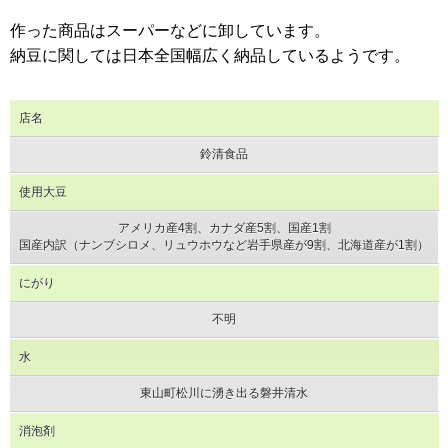
作った商品はスーパーなどに卸しています。
納豆に関しては日本全国幅広く納品しているようです。
店名
鈴清食品
使用大豆
アメリカ産4割、カナダ産5割、国産1割
国産内訳（ナンブシロメ、リュウホウなど岩手県産が9割、北海道産が1割）
にがり
不明
水
東山町松川に湧き出る磐井清水
消泡剤