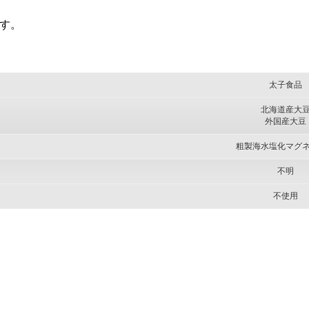
す。
太子食品
北海道産大
外国産大豆
粗製海水塩化マグ
不明
不使用