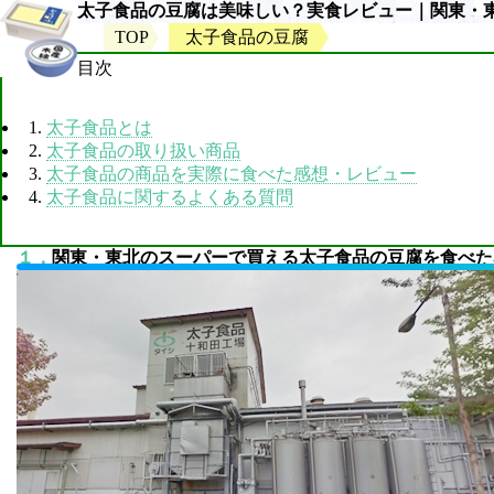
太子食品の豆腐は美味しい？実食レビュー｜関東・
TOP
太子食品の豆腐
目次
1.
太子食品とは
2.
太子食品の取り扱い商品
3.
太子食品の商品を実際に食べた感想・レビュー
4.
太子食品に関するよくある質問
１．
関東・東北のスーパーで買える太子食品の豆腐を食べた