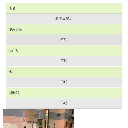
店名
杉本豆腐店
使用大豆
不明
にがり
不明
水
不明
消泡剤
不明