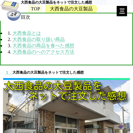
大西食品の大豆製品をネットで注文した感想
TOP
大西食品の大豆製品
目次
1.
大西食品とは
2.
大西食品の取り扱い商品
3.
大西食品の商品を食べた感想
4.
大西食品のへのアクセス方法
１．
大西食品の大豆製品をネットで注文した感想