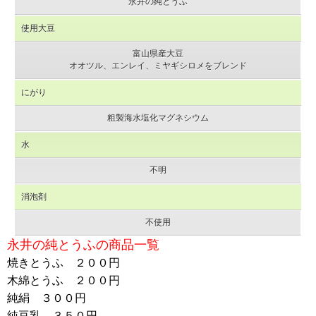
永井の純とうふ
使用大豆
富山県産大豆
オオツル、エンレイ、ミヤギシロメをブレンド
にがり
粗製海水塩化マグネシウム
水
不明
消泡剤
不使用
永井の純とうふの商品一覧
焼きとうふ ２００円
木綿とうふ ２００円
純絹 ３００円
純豆乳 ３５０円