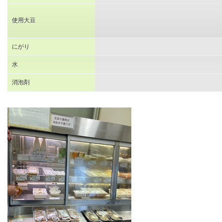
使用大豆
にがり
水
消泡剤