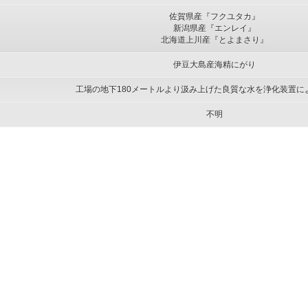
佐賀県産『フクユタカ』
新潟県産『エンレイ』
北海道上川産『とよまさり』
伊豆大島産海精にがり
工場の地下180メートルより汲み上げた良質な水を浄化装置に
不明