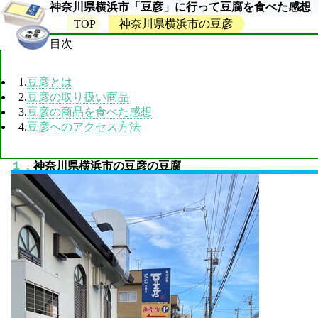
神奈川県横浜市「豆彦」に行って豆腐を食べた感想
TOP
神奈川県横浜市の豆彦
目次
1.
豆彦とは
2.
豆彦の取り扱い商品
3.
豆彦の商品を食べた感想
4.
豆彦へのアクセス方法
１．
神奈川県横浜市の豆彦の豆腐