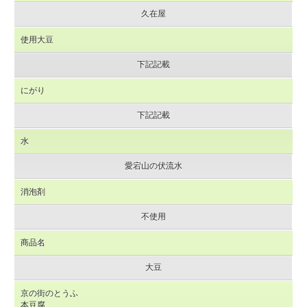
久在屋
使用大豆
下記記載
にがり
下記記載
水
愛宕山の伏流水
消泡剤
不使用
商品名
大豆
京の街のとうふ
本豆腐