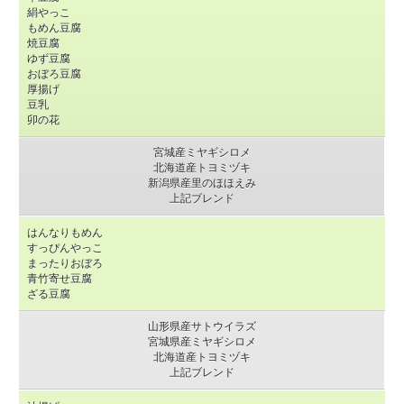
絹やっこ
もめん豆腐
焼豆腐
ゆず豆腐
おぼろ豆腐
厚揚げ
豆乳
卯の花
宮城産ミヤギシロメ
北海道産トヨミヅキ
新潟県産里のほほえみ
上記ブレンド
はんなりもめん
すっぴんやっこ
まったりおぼろ
青竹寄せ豆腐
ざる豆腐
山形県産サトウイラズ
宮城県産ミヤギシロメ
北海道産トヨミヅキ
上記ブレンド