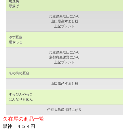
焼豆腐
厚揚げ
兵庫県産塩田にがり
山口県産すまし粉
上記ブレンド
ゆず豆腐
絹やっこ
兵庫県産塩田にがり
京都府産網野にがり
上記ブレンド
京の街の豆腐
山口県産すまし粉
すっぴんやっこ
はんなりもめん
伊豆大島産海精にがり
久在屋の商品一覧
黒神 ４５４円