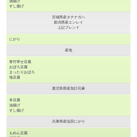
油揚げ
すし揚げ
宮城県産タチナガハ
新潟県産エンレイ
上記ブレンド
にがり
産地
青竹寄せ豆腐
おぼろ豆腐
まったりおぼろ
地豆腐
鹿児島県産加計呂麻
本豆腐
油揚げ
すし揚げ
兵庫県産塩田にがり
もめん豆腐