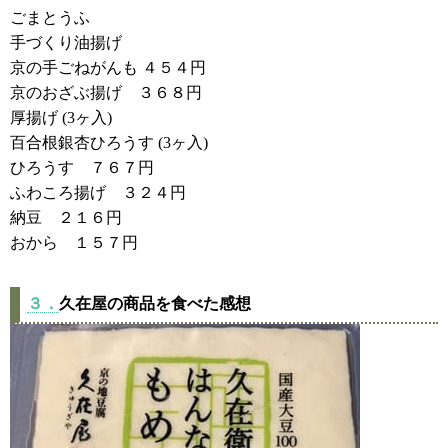
ごまとうふ
手づくり油揚げ
京の手ごねがんも ４５４円
京のおざぶ揚げ ３６８円
厚揚げ (3ヶ入)
百合根銀杏ひろうす (3ヶ入)
ひろうす ７６７円
ふわころ揚げ ３２４円
納豆 ２１６円
おから １５７円
３．
久在屋の商品を食べた感想