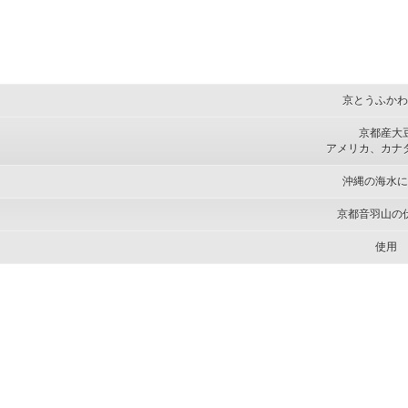
京とうふかわ
京都産大
アメリカ、カナ
沖縄の海水に
京都音羽山の
使用