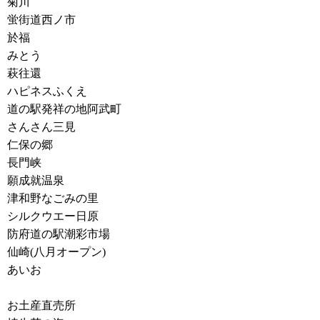
菊川
蛍街道西ノ市
於福
みとう
萩往還
ハピネスふくえ
道の駅発祥の地阿武町
さんさん三見
仁保の郷
長門峡
願成就温泉
津和野なごみの里
シルクウエー日原
防府道の駅潮彩市場
仙崎(八月オープン)
あいお
お土産直売所