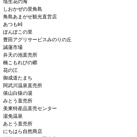
埴生花の海
しおかぜの里角島
角島あまがせ観光直営店
あつも峠
ぽんぽこの里
豊田アグリサービスみのりの丘
誠蓮市場
弁天の池直売所
楠こもれびの郷
花の江
御成道たまち
阿武川温泉直売所
俵山白猿の湯
みとう直売所
美東特産品直売センター
湯免温泉
あとう直売所
にちはら自然商店