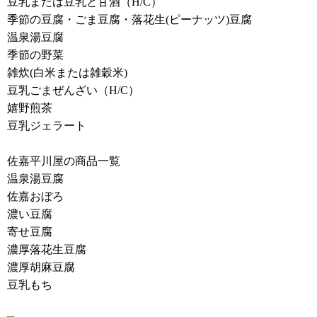
豆乳または豆乳と甘酒（H/C）
季節の豆腐・ごま豆腐・落花生(ピーナッツ)豆腐
温泉湯豆腐
季節の野菜
雑炊(白米または雑穀米)
豆乳ごまぜんざい（H/C）
嬉野煎茶
豆乳ジェラート
佐嘉平川屋の商品一覧
温泉湯豆腐
佐嘉おぼろ
濃い豆腐
寄せ豆腐
濃厚落花生豆腐
濃厚胡麻豆腐
豆乳もち