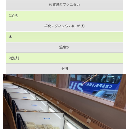
佐賀県産フクユタカ
にがり
塩化マグネシウム(にがり)
水
温泉水
消泡剤
不明