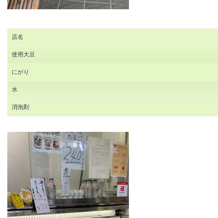
店名
使用大豆
にがり
水
消泡剤