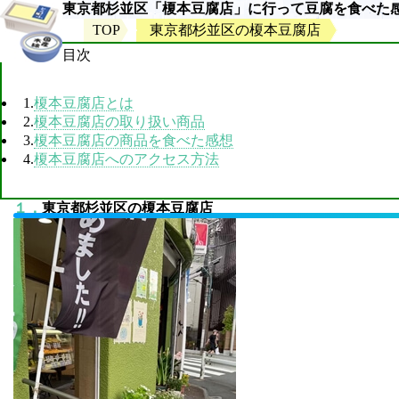
東京都杉並区「榎本豆腐店」に行って豆腐を食べた
TOP
東京都杉並区の榎本豆腐店
目次
1.
榎本豆腐店とは
2.
榎本豆腐店の取り扱い商品
3.
榎本豆腐店の商品を食べた感想
4.
榎本豆腐店へのアクセス方法
１．
東京都杉並区の榎本豆腐店