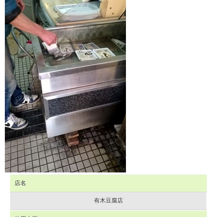
店名
有木豆腐店