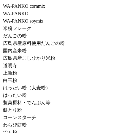
WA-PANKO cornmix
WA-PANKO
WA-PANKO soymix
米粉フレーク
だんごの粉
広島県産原料使用だんごの粉
国内産米粉
広島県産こしひかり米粉
道明寺
上新粉
白玉粉
はったい粉（大麦粉）
はったい粉
製菓原料・でんぷん等
餅とり粉
コーンスターチ
わらび餅粉
でん粉