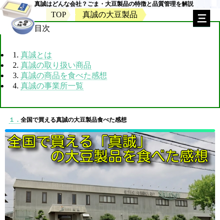
真誠はどんな会社？ごま・大豆製品の特徴と品質管理を解説
TOP
真誠の大豆製品
目次
1.
真誠とは
2.
真誠の取り扱い商品
3.
真誠の商品を食べた感想
4.
真誠の事業所一覧
１．
全国で買える真誠の大豆製品食べた感想