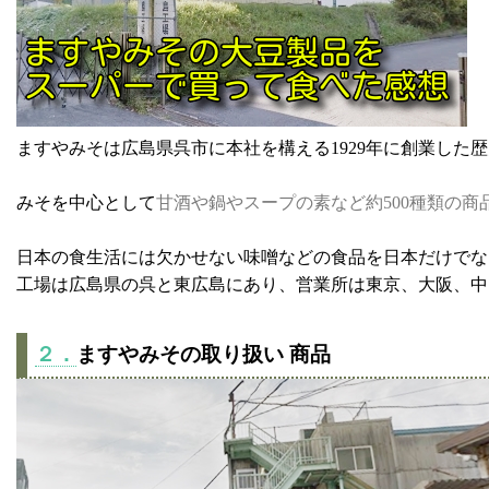
ますやみそは広島県呉市に本社を構える1929年に創業した
みそを中心として
甘酒や鍋やスープの素など約500種類の商
日本の食生活には欠かせない味噌などの食品を日本だけでな
工場は広島県の呉と東広島にあり、営業所は東京、大阪、中
２．
ますやみその取り扱い 商品